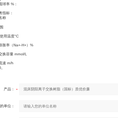
球率 %：
考指标：
名称
围
使用温度°C
率（Na+-H+）%
容量 mmol/L
 m/h
0。
产品：
的单位：