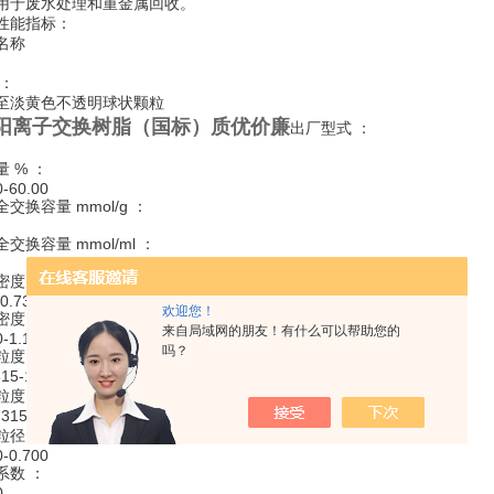
用于废水处理和重金属回收。
能指标：
名称
：
淡黄色不透明球状颗粒
阳离子交换树脂（国标）质优价廉
出厂型式 ：
% ：
60.00
容量 mmol/g ：
容量 mmol/ml ：
g/ml ：
.73
欢迎您！
g/ml ：
来自局域网的朋友！有什么可以帮助您的
1.100
吗？
 % ：
5-1.25mm）≥95
 % ：
15mm）≤1
 mm ：
0.700
数 ：
0