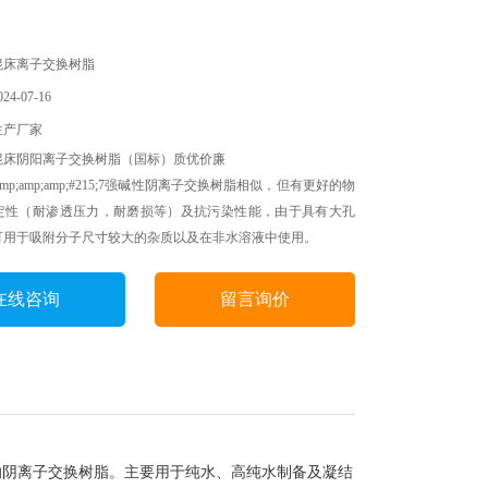
混床离子交换树脂
4-07-16
生产厂家
混床阴阳离子交换树脂（国标）质优价廉
amp;amp;amp;#215;7强碱性阴离子交换树脂相似，但有更好的物
定性（耐渗透压力，耐磨损等）及抗污染性能，由于具有大孔
可用于吸附分子尺寸较大的杂质以及在非水溶液中使用。
在线咨询
留言询价
]的阴离子交换树脂。主要用于纯水、高纯水制备及凝结