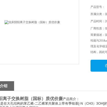
产品型号：
所属分类：
产品时间：202
厂商性质：
简要描述：
性能与201&
理及化学稳
结构，因此
介绍
阳离子交换树脂（国标）质优价廉
产品简介：
是在大孔结构的苯乙烯-二乙烯苯共聚体上带有季铵基[-N（CH3）3OH