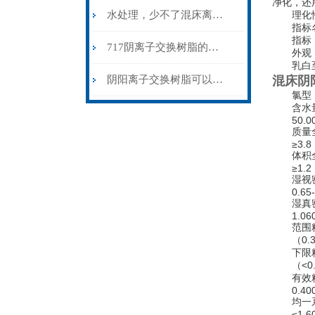
净化，还
水处理，少不了混床离子交换树脂
理化性
指标
指标
717阴离子交换树脂的作用及使用方法
外观 
乳白至
阴阳离子交换树脂可以实现对溶液中离子的高效控制和处理
混床阴
氯型
含水量 
50.00-
质量全交换
≥3.8
体积全交换
≥1.2
湿视密度 
0.65-0
湿真密度 
1.060-
范围粒度
（0.31
下限粒度
（<0.3
有效粒径
0.400-
均一系
≤1.6