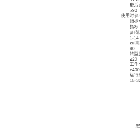
磨后圆
≥90
使用时参
指标
指标
pH范
1-14
zui高
80
转型膨胀
≤20
工作交换
≥400
运行流速
15-3
您