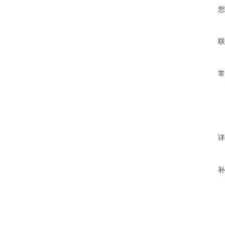
您
联
常
详
补