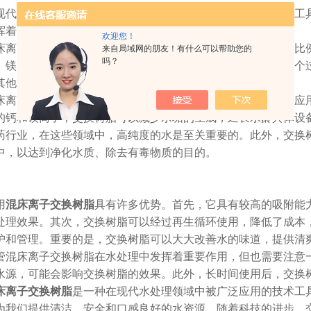
代水处理领域中，
混床离子交换树脂
是一种广泛应用的技术工
挥着重要作用。
欢迎您！
子交换树脂是由阳离子交换树脂和阴离子交换树脂按一定比例
来自局域网的朋友！有什么可以帮助您的
吗？
、镁、铅等，并释放出对应种类的离子，如氢、氢氧根等。这个
其他有害物质，从而提高水质。
子交换树脂在水处理中的应用十分广泛。首先，它被广泛应用
的钙和镁离子，交换树脂可以减少水垢的生成，延长水龄具体设
药行业，在这些领域中，高纯度的水是至关重要的。此外，交换
中，以达到净化水质、除去有毒物质的目的。
用
混床离子交换树脂
具有许多优势。首先，它具有较高的吸附能
处理效果。其次，交换树脂可以经过再生循环使用，降低了成本
护和管理。重要的是，交换树脂可以大大改善水的味道，提供清
床离子交换树脂在水处理中发挥着重要作用，但也需要注意一
水源，可能会影响交换树脂的效果。此外，长时间使用后，交换
床离子交换树脂
是一种在现代水处理领域中被广泛应用的技术工
为我们提供清洁、安全和口感良好的水资源。随着科技的进步，