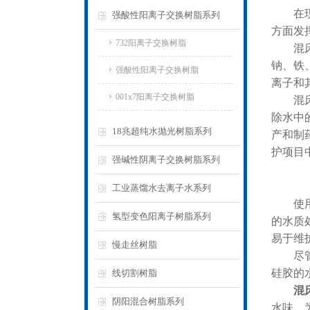
在现
强酸性阳离子交换树脂系列
方面发
732阳离子交换树脂
混床离
钠、铁
强酸性阳离子交换树脂
离子和
001x7阳离子交换树脂
混床离
除水中
18兆超纯水抛光树脂系列
产和制
护项目
强碱性阴离子交换树脂系列
工业蒸馏水去离子水系列
使
氢型变色阳离子树脂系列
的水质
易于维
慢走丝树脂
尽管混
硅胶的
线切割树脂
混
阴阳混合树脂系列
水味，