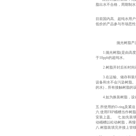
脂出水不合格，周期制水
目前国内高、超纯水用户
低价的产品参与市场恶性
抛光树脂产品使
1.抛光树脂(是由高度纯
于10ppb的超纯水。
2.树脂开封后长时间暴
3.在运输、储存和装填
设备和水不会污染树脂。所
的水)，所有接触树脂的
4.如为换装树脂，设备
五.所使用的O-rin
六.使用FRP桶槽当作
安装上盖。 七.如先装
动桶槽以松动树脂，再慢
八.树脂装填完并接上管