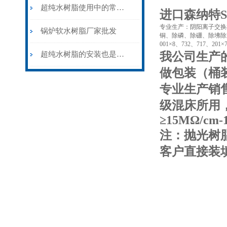
超纯水树脂使用中的常见问题与维护技巧
进口森纳特SN
专业生产：阴阳离子交换树
锅炉软水树脂厂家批发
铜、除磷、除硼、除坲除重
001×8、732、717、201
超纯水树脂的安装也是很有讲究的
我公司生产的
做包装（桶
专业生产销
级混床所用，
≥15MΩ/cm-
注：抛光树
客户直接装