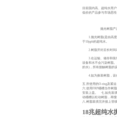
目前国内高、超纯水用户
低价的产品参与市场恶性
抛光树脂产品使
1.抛光树脂(是由高度纯
于10ppb的超纯水。
2.树脂开封后长时间暴
3.在运输、储存和装填
设备和水不会污染树脂。所
的水)，所有接触树脂的
4.如为换装树脂，设备
五.所使用的O-rin
六.使用FRP桶槽当作
安装上盖。 七.如先装
动桶槽以松动树脂，再慢
八.树脂装填完并接上管
18兆超纯水