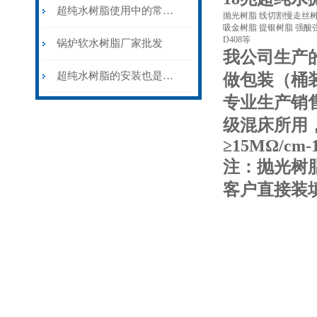
超纯水树脂使用中的常见问题与维护技巧
抛光树脂 线切割慢走丝
吸金树脂 提银树脂 强酸强碱弱
D408等
锅炉软水树脂厂家批发
我公司生产的
超纯水树脂的安装也是很有讲究的
做包装（桶
专业生产销
级混床所用，
≥15MΩ/cm-
注：抛光树
客户直接装