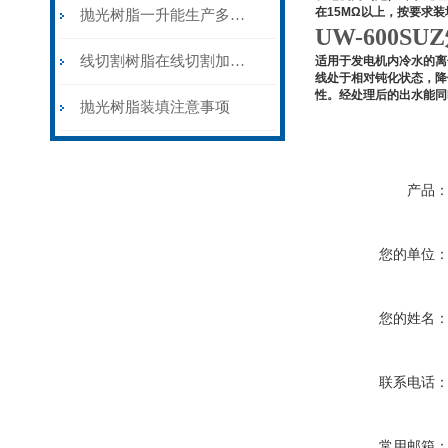
在
15MΩ
以上，
按要求装
抛光树脂一升能生产多少水，能不能预处理反复使用呢
UW-600
线切割树脂在线切割加工中的重要性分析
适用于发电机内冷水的离
线处于相对钝化状态，降
性。经处理后的出水能同时
抛光树脂装填注意事项
产品
您的单位
您的姓名
联系电话
常用邮箱