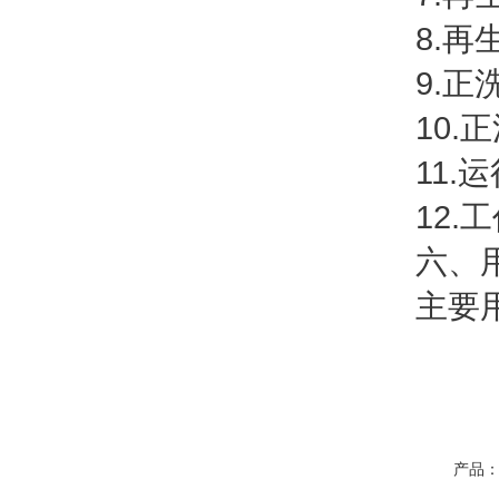
8.再生接
9.正洗流
10.正洗
11.运行流
12.工作
六、
主要用于
产品