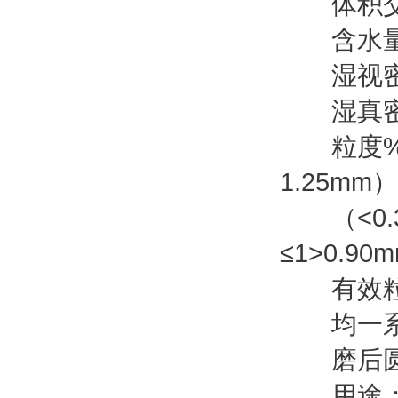
体积交换容量
含水量% 
湿视密度g/
湿真密度g/
粒度% （0.
1.25mm）
（<0.31
≤1>0.90
有效粒径mm 
均一系数≤ 
磨后圆球
用途：