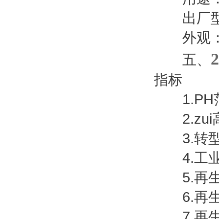
出厂型式
外观：
五、
指标
1.PH范
2.zui
3.转型膨
4.工业
5.再生液
6.再生
7.再生液