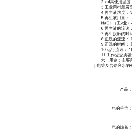
2.zui高使用温度：O
3.工业用树脂层高度：
4.再生液浓度：NaO
5.再生液用量： （
NaOH（工v业）40-
6.再生液的流速： 4-
7.再生接触的时间：30
8.正洗的流速： 15-
9.正洗的时间： 约3
10.运行流速： 15-
11.工作交交换容量：
六、
用途：主要
于电镀及含铬废水的
产品
您的单位
您的姓名