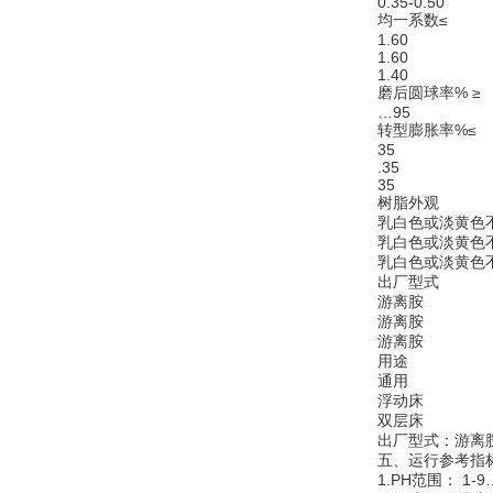
0.35-0.50
均一系数≤
1.60
1.60
1.40
磨后圆球率% ≥
…95
转型膨胀率%≤
35
.35
35
树脂外观
乳白色或淡黄色不
乳白色或淡黄色不
乳白色或淡黄色不
出厂型式
游离胺
游离胺
游离胺
用途
通用
浮动床
双层床
出厂型式：游离胺
五、
运行参考指
1.PH范围： 1-9