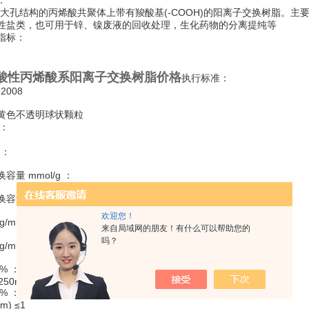
：
是在大孔结构的丙烯酸共聚体上带有羧酸基(-COOH)的阳离子交换树脂。
性盐类，也可用于锌、镍废液的回收处理，生化药物的分离提纯等
指标：
酸性丙烯酸系阳离子交换树脂价格
执行标准：
-2008
黄色不透明球状颗粒
 ：
 ：
容量 mmol/g ：
容量 mmol/ml ：
欢迎您！
/ml ：
来自局域网的朋友！有什么可以帮助您的
吗？
/ml ：
% ：
.250mm) ≥95
% ：
m) ≤1