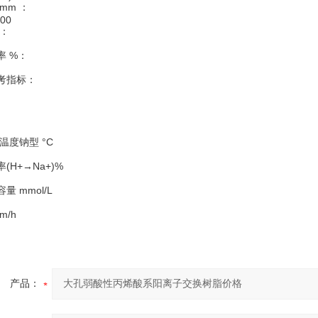
mm ：
700
 ：
率 %：
考指标：
用温度钠型 °C
(H+→Na+)%
量 mmol/L
m/h
产品：