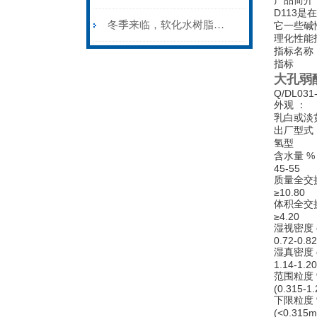
产品简介
D113
冬季来临，软化水树脂的防冻措施是很有必要的
它一些碱
理化性能
指标名称
指标
大孔弱
Q/DL031
外观 ：
乳白或淡
出厂型式
氢型
含水量 %
45-55
质量全交换
≥10.80
体积全交换
≥4.20
湿视密度 g
0.72-0.82
湿真密度 g
1.14-1.20
范围粒度 
(0.315-1
下限粒度 
(<0.315m