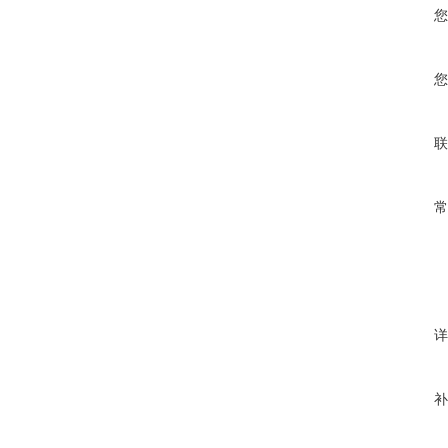
您
您
联
常
详
补