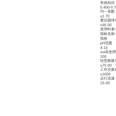
有效粒径 
0.400-0.
均一系数
≤1.70
磨后圆球
≥95.00
使用时参
指标名称
指标
pH范围
4-14
zui高使
100
转型膨胀率
≤75.00
工作交换容
≥1600
运行流速 
15-30