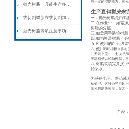
有一定的控制能力。抛光
抛光树脂一升能生产多少水，能不能预处理反复使用呢
生产直销抛光树
线切割树脂在线切割加工中的重要性分析
一．抛光树脂是由氢
二
.
在作业中，如需加
树脂的分层。
抛光树脂装填注意事项
三
.
如需用手装填树脂
四
.
如为换装树脂，必
五
.
所使用的
O-ring
及紧
六
.
使用
FRP
桶槽当作树
并安装上盖。 七
.
如先
滚动桶槽以松动树脂，再
八
.
树脂装填完并接上
始采水。
为获得电子、医药或
精处理。这种抛光混床用
抛光树脂失效后，弃之不
产品