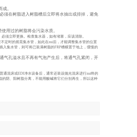
而成。
必须在树脂进入树脂槽后立即将水抽出或排掉，避免
些使用过的树脂将会污染水质。
，必须立即更换。检查集水器，如有堵塞，应该清除。
不定时的摇晃集水管，如此在zui后，才能调整集水管的位置
插入集水管，则可将已装满树脂的
FRP
槽横置于地上，缓慢的
通气孔溢水且不再有气泡产生后，将通气孔紧闭，开
普通混床或
EDI
净水设备后，通常还装设抛光混床进行zui终的
脂的阴、阳树脂分离，不能用酸碱将它们分别再生，所以这种