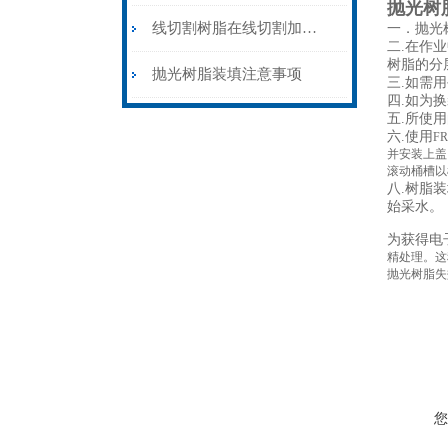
抛光树
线切割树脂在线切割加工中的重要性分析
一．抛光
二
.
在作业
树脂的分
抛光树脂装填注意事项
三
.
如需用
四
.
如为换
五
.
所使用
六
.
使用
FR
并安装上盖
滚动桶槽以
八
.
树脂装
始采水。
为获得电
精处理。这
抛光树脂失
您