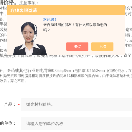
脂价格。
注意事项：
树脂是由氢型强酸性阳离子交换树脂及氢氧型强硷性阴离子交换树脂混合
中，如需加入水以方便装填，请注意必须使用纯水，水份不得太多，同时
层。
欢迎您！
手装填树脂，请务必将手洗净，切勿将油脂带入树脂槽内。
来自局域网的朋友！有什么可以帮助您的
装树脂，必须*的清洗桶槽及集水器，不得有老旧树脂残留槽底，否则这
吗？
的
O-ring
及紧迫，必须定时更换。同时每次换装时必须检查相关的零组件，如有破损
P
桶槽当作树脂床，应先将集水管留置于桶槽中再装填树脂。在装填树脂的过程中，应
。 七
.
如先装填树脂，则在插入集水管将会遇到困难。如一定要必须先装填树脂才能
松动树脂，再慢慢的将集水管插入树脂中。
填完并接上管线后，应先将桶槽上端的通气孔打开，缓慢的通入水，直至
子、医药或其他行业用电导率
0.055
μ
S/cm
（电阻率
18.2 M
Ω•
cm
）的理论纯水，在
种抛光混床用树脂是相对密度很接近的阴树脂和阳树脂的混合物，由于无法将这种树
效后，弃之不用。
产品：
的单位：