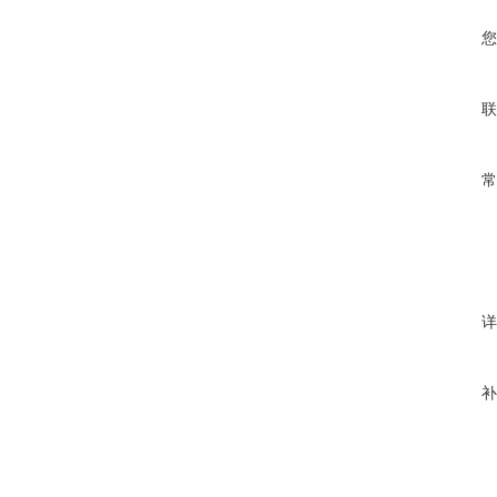
您
联
常
详
补