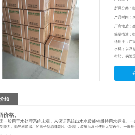
所属分类：
产品时间：202
厂商性质：
简要描述：
适用于：广
水机；以及
树脂、实验
的地方、出水
稳定等特点
介绍
脂价格。
一般用于水处理系统末端，来保证系统出水水质能够维持用水标准。一
制能力。抛光树脂出厂的离子型态都是
H
、
OH
型，装填后及可使用无需再生。一般