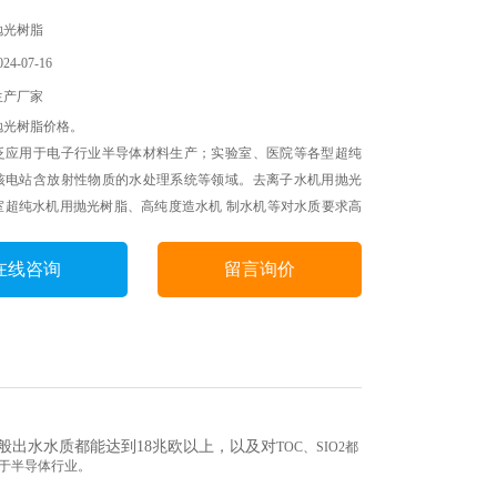
抛光树脂
4-07-16
生产厂家
抛光树脂价格。
泛应用于电子行业半导体材料生产；实验室、医院等各型超纯
核电站含放射性物质的水处理系统等领域。去离子水机用抛光
室超纯水机用抛光树脂、高纯度造水机 制水机等对水质要求高
电阻率10-18.25MΩ具有产品纯度高、运行周期长、出水水质
。
在线咨询
留言询价
般出水水质都能达到
18
兆欧以上，以及对
TOC
、
SIO2
都
用于半导体行业。