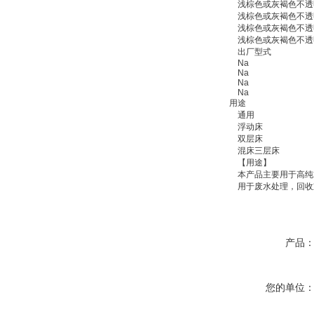
浅棕色或灰褐色不透
浅棕色或灰褐色不透
浅棕色或灰褐色不透
浅棕色或灰褐色不透
出厂型式
Na
Na
Na
Na
用途
通用
浮动床
双层床
混床三层床
【用途】
本产品主要用于高纯水的
用于废水处理，回收重
产品
您的单位