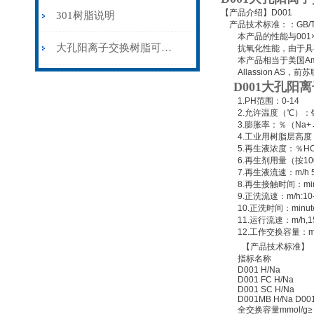
【产品介绍】D001
301树脂说明
产品技术标准：：GB/T 165
本产品的性能与001×
大孔阳离子交换树脂可预防水垢和腐蚀问题
抗氧化性能，由于具有
本产品相当于美国Amberlite
Allassion AS，前苏
D001大孔阳
1.PH范围：0-14
2.允许温度（℃）：钠型
3.膨胀率：％（Na+→
4.工业用树脂层高度：m 
5.再生液浓度：％HCL:2-5
6.再生剂用量（按100%计
7.再生液流速：m/h 5
8.再生接触时间：minut
9.正洗流速：m/h:10-
10.正洗时间：minute
11.运行流速：m/h,15
12.工作交换容量：mmo
【产品技术标准】
指标名称
D001 H/Na
D001 FC H/Na
D001 SC H/Na
D001MB H/Na D001
全交换容量mmol/g≥