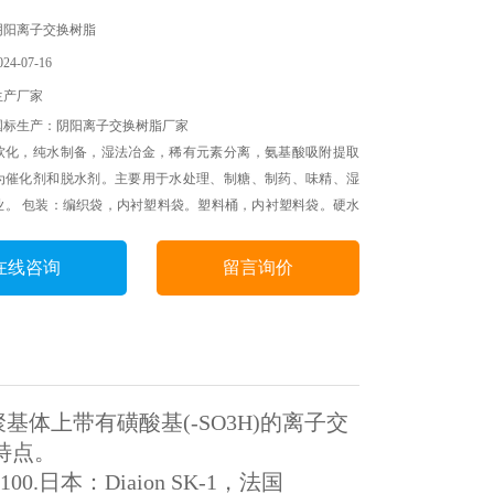
阴阳离子交换树脂
4-07-16
生产厂家
国标生产：阴阳离子交换树脂厂家
软化，纯水制备，湿法冶金，稀有元素分离，氨基酸吸附提取
为催化剂和脱水剂。主要用于水处理、制糖、制药、味精、湿
业。 包装：编织袋，内衬塑料袋。塑料桶，内衬塑料袋。硬水
制备，湿法冶金，稀有元素分离，氨基酸吸附提取等，也可作
脱水剂。主要用于水处理、制糖、制药、味精、
在线咨询
留言询价
体上带有磺酸基(-SO3H)的离子交
特点。
-100.日本：Diaion SK-1，法国