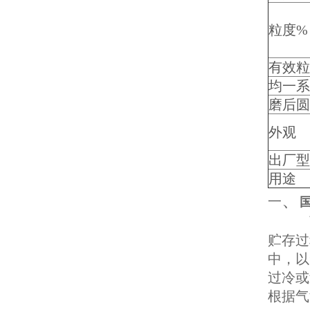
粒度%
有效粒
均一系
磨后圆
外观
出厂型
用途
、
一
离子
贮存过
中，以
过冷或
根据气