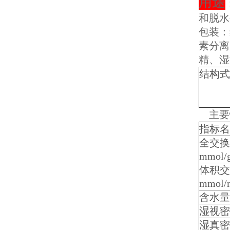
用途
和脱水
包装：
素分离
精、湿
结构式
主要
指标名
全交换
mmol/
体积交
mmol/
含水量
湿视密度
湿真密度