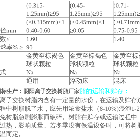
(0.315-
(0.45-
(0.71-
1.25mm)≥95
1.25mm)≥95
1.25mm)≥
(<0.315mm)≤1
(<0.45mm)≤1
(>0.71mm
径mm
0.40-0.60
≥0.05
0.75-0.95
数≤
1.60
1.40
球率% ≥
90
金黄至棕褐色
金黄至棕褐色
金黄至棕
球状颗粒
球状颗粒
球状颗粒
式
Na
Na
Na
通用
浮动床
混床
脂的运输和贮存：
国标生产：阴阳离子交换树脂厂家
交换树脂内含有一定量的水份，在运输及贮存过
程中树脂脱了水，应先用浓食盐水（8-10%)浸泡1
免树脂急剧膨胀而破碎。树脂在贮存或运输过程中，
过热，影响质量。若冬季没有保温设备时，可将树
温而定。