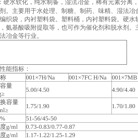
：硬水软化，纯水制备，湿法冶金，稀有元素分离
剂。主要用于水处理、制糖、制药、味精、湿法冶
编织袋，内衬塑料袋。塑料桶，内衬塑料袋。硬水
，氨基酸吸附提取等，也可作为催化剂和脱水剂。
法冶金等行业。
性能指标：
称
001×7H/Na
001×7FC H/Na
001×7MB
容量
5.00/4.50
4.90/4.40
g≥
换容量
1.75/1.90
1.70/1.80
ml≥
%
51-56/45-50
g/ml
0.73-0.83/0.77-0.87
g/ml
1.17-1.22/1.25-1.29