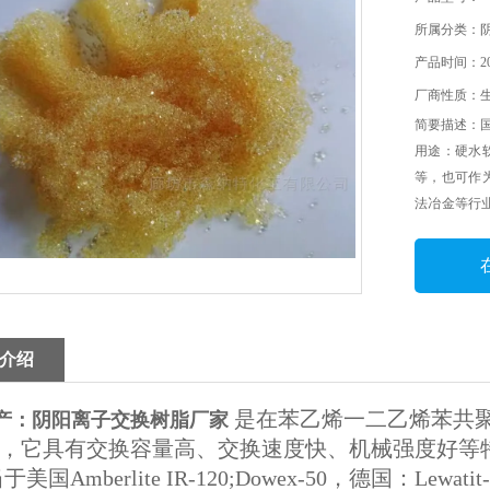
所属分类：
产品时间：202
厂商性质：
简要描述：
用途：硬水
等，也可作
法冶金等行
软化，纯水
为催化剂和
介绍
是在苯乙烯一二乙烯苯共聚基
产：阴阳离子交换树脂厂家
，它具有交换容量高、交换速度快、机械强度好等
Amberlite IR-120;Dowex-50，德国：Lewatit