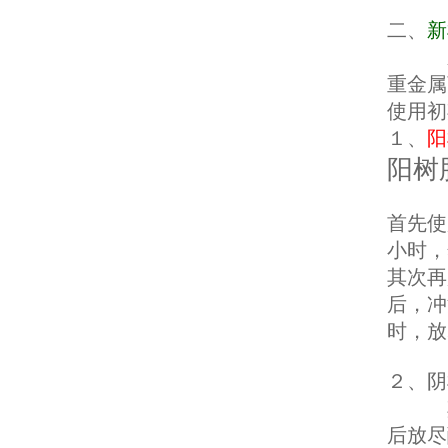
二、
新
新树
重金属
使用初
１、
阳
阳树
首先使
小时，
其次再
后，冲
时，放
２、
阴
其预处
后放尽