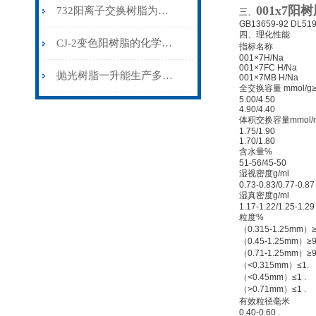
001x7阳
732阳离子交换树脂为我们创造了清洁、健康的水环境
三、
GB13659-92 DL519-9
四、理化性能
CJ-2变色阳树脂的化学原理是什么？
指标名称
001×7H/Na
001×7FC H/Na
抛光树脂一升能生产多少水，能不能预处理反复使用呢
001×7MB H/Na
全交换容量 mmol/g
5.00/4.50
4.90/4.40
体积交换容量mmol/m
1.75/1.90
1.70/1.80
含水量%
51-56/45-50
湿视密度g/ml
0.73-0.83/0.77-0.87
湿真密度g/ml
1.17-1.22/1.25-1.29
粒度%
（0.315-1.25mm）≥
（0.45-1.25mm）≥9
（0.71-1.25mm）≥9
（<0.315mm）≤1.
（<0.45mm）≤1 .
（>0.71mm）≤1 .
有效粒径毫米
0.40-0.60 .