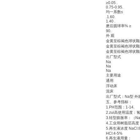
≥0.05 .
0.75-0.95.
均一系数≤
.1.60.
1.40 .
磨后圆球率% ≥
90.
外 观
金黄至棕褐色球状颗
金黄至棕褐色球状颗
金黄至棕褐色球状颗
出厂型式
Na
Na
Na
主要用途
通用
浮动床
混床
出厂型式：Na型 外
五、
参考指标：
1.PH范围：1-14.
2.zui高使用温度：氢型
3.转型膨胀率：（Na+
4.工业用树脂层高度：
5.再生液浓度 NaCl:8-
HCl:4-5%
6.再生液用量：