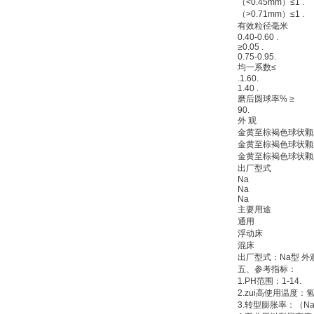
（<0.45mm）≤1 .
（>0.71mm）≤1 .
有效粒径毫米
0.40-0.60 .
≥0.05 .
0.75-0.95.
均一系数≤
.1.60.
1.40 .
磨后圆球率% ≥
90.
外 观
金黄至棕褐色球状颗
金黄至棕褐色球状颗
金黄至棕褐色球状颗
出厂型式
Na
Na
Na
主要用途
通用
浮动床
混床
出厂型式：Na型 外
五、
参考指标：
1.PH范围：1-14.
2.zui高使用温度：氢型
3.转型膨胀率：（Na+