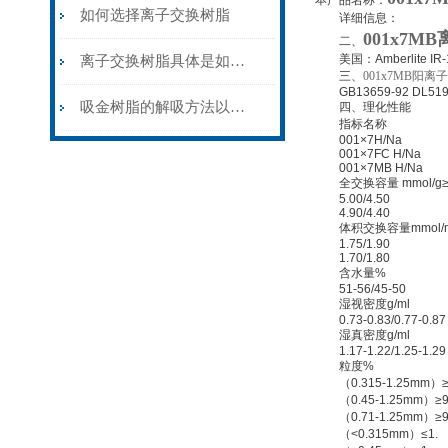
本产品名称：
如何选择离子交换树脂
详细信息：
001x7
二、
美国：Amberlite IR-120
离子交换树脂具体是如何储存的？
三、
001x7MB阳
GB13659-92 DL519-9
吸金树脂的解吸方法以及回收金粉的方法
四、理化性能
指标名称
001×7H/Na
001×7FC H/Na
001×7MB H/Na
全交换容量 mmol/g
5.00/4.50
4.90/4.40
体积交换容量mmol/m
1.75/1.90
1.70/1.80
含水量%
51-56/45-50
湿视密度g/ml
0.73-0.83/0.77-0.87
湿真密度g/ml
1.17-1.22/1.25-1.29
粒度%
（0.315-1.25mm）≥
（0.45-1.25mm）≥9
（0.71-1.25mm）≥9
（<0.315mm）≤1.