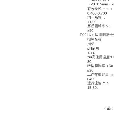
（<0.315mm）≤
有效粒径 mm ：
0.400-0.700
均一系数 ：
≤1.60
磨后圆球率 %：
≥90
D201大孔吸附阴离
指标名称
指标
pH范围
1-14
zui高使用温度°C
80
转型膨胀率（Na+
≤20
工作交换容量 mmo
≥400
运行流速 m/h
15-30。
产品