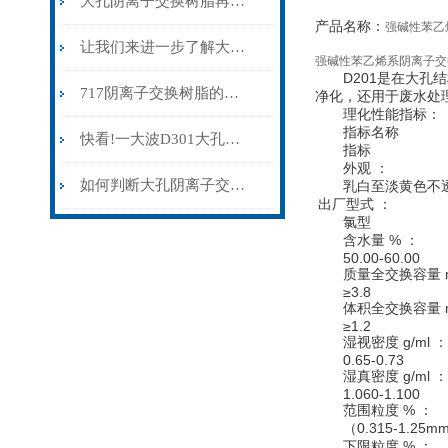
大孔阴离子交换树脂再生效率与降解风险的权衡
产品名称：
强碱性苯乙
让我们来进一步了解大孔阴离子交换树脂
强碱性苯乙烯系阴离子交
D201是在大孔结构
717阴离子交换树脂的作用及使用方法
净化，还用于废水处
理化性能指标：
指标名称
快看!一大波D301大孔阴离子交换树脂的知识点来袭
指标
外观 ：
如何判断大孔阴离子交换树脂的质量？
乳白至淡黄色不透
出厂型式 ：
氯型
含水量 % ：
50.00-60.00
质量全交换容量 mm
≥3.8
体积全交换容量 mmo
≥1.2
湿视密度 g/ml ：
0.65-0.73
湿真密度 g/ml ：
1.060-1.100
范围粒度 % ：
（0.315-1.25mm
下限粒度 % ：