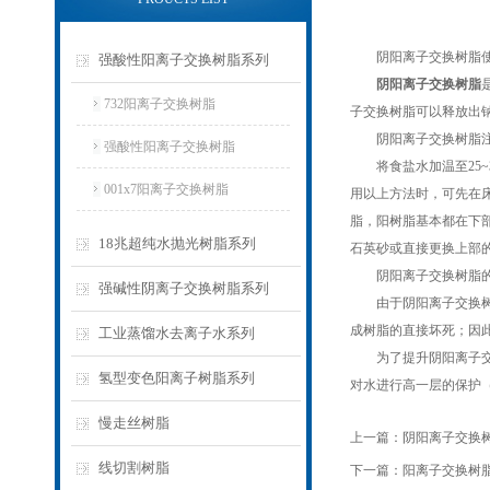
阴阳离子交换树脂使
强酸性阳离子交换树脂系列
阴阳离子交换树脂
732阳离子交换树脂
子交换树脂可以释放出
阴阳离子交换树脂注
强酸性阳离子交换树脂
将食盐水加温至25~3
001x7阳离子交换树脂
用以上方法时，可先在
脂，阳树脂基本都在下
18兆超纯水抛光树脂系列
石英砂或直接更换上部
阴阳离子交换树脂的
强碱性阴离子交换树脂系列
由于阴阳离子交换树脂
成树脂的直接坏死；因
工业蒸馏水去离子水系列
为了提升阴阳离子交换
氢型变色阳离子树脂系列
对水进行高一层的保护（
慢走丝树脂
上一篇：
阴阳离子交换
线切割树脂
下一篇：
阳离子交换树