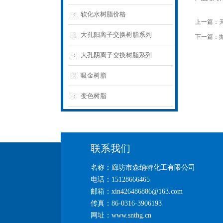
软化水树脂价格
上一篇：
大孔阳离子交换树脂系列
下一篇：
大孔阴离子交换树脂系列
吸金树脂
变色树脂
联系我们
名称：廊坊市森纳特化工有限公司
电话：15128666465
邮箱：xin426486886@163.com
传真：86-0316-3906193
网址：www.snthg.cn