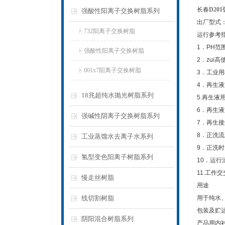
长春
D2
强酸性阳离子交换树脂系列
出厂型式
732阳离子交换树脂
运行参考
1．PH范围
强酸性阳离子交换树脂
2．zui高
001x7阳离子交换树脂
3．工业用树
4．再生液浓
18兆超纯水抛光树脂系列
5.再生液用
6．再生液流
强碱性阴离子交换树脂系列
7．再生接触
8．正洗流速
工业蒸馏水去离子水系列
9．正洗时间
氢型变色阳离子树脂系列
10．运行流速
11.工作交
慢走丝树脂
用途
线切割树脂
用于纯水
包装及贮
阴阳混合树脂系列
产品用内