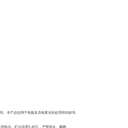
性。本产品也用于电镀及含铬废水的处理和回收等。
危险品。贮运温度5-40℃，严禁脱水、曝晒。