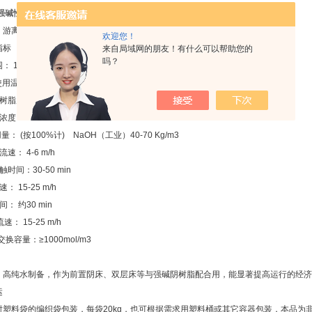
01强碱性大孔阴离子交换树脂
厂家报价
：游离胺型。外观：乳白色或淡黄色不透明球状颗粒
欢迎您！
指标
来自局域网的朋友！有什么可以帮助您的
吗？
： 1-9
使用温度：OH型40℃ Cl型100℃
脂层高度：1.0-3.0m
度：NaOH 2-4%
量： (按100%计) NaOH（工业）40-70 Kg/m3
速： 4-6 m/h
时间：30-50 min
： 15-25 m/h
： 约30 min
： 15-25 m/h
交换容量：≥1000mol/m3
、高纯水制备，作为前置阴床、双层床等与强碱阴树脂配合用，能显著提高运行的经济
运
衬塑料袋的编织袋包装，每袋20kg，也可根据需求用塑料桶或其它容器包装，本品为非