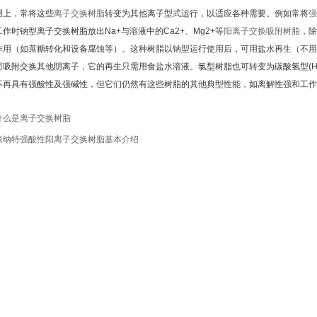
用上，常将这些
离子交换树脂
转变为其他离子型式运行，以适应各种需要。例如常将
强
作时钠型离子交换树脂放出Na+与溶液中的Ca2+、Mg2+等
阳离子交换吸附树脂
，除
作用（如蔗糖转化和设备腐蚀等）。这种树脂以钠型运行使用后，可用盐水再生（不用
－而吸附交换其他阴离子，它的再生只需用食盐水溶液。氯型树脂也可转变为碳酸氢型(
不再具有强酸性及强碱性，但它们仍然有这些树脂的其他典型性能，如离解性强和工作
什么是离子交换树脂
森纳特强酸性阳离子交换树脂基本介绍