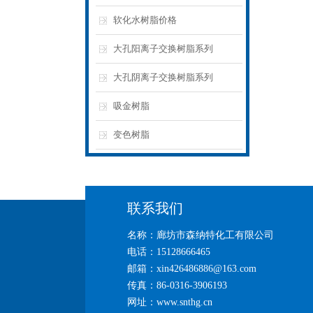
软化水树脂价格
大孔阳离子交换树脂系列
大孔阴离子交换树脂系列
吸金树脂
变色树脂
联系我们
名称：廊坊市森纳特化工有限公司
电话：15128666465
邮箱：xin426486886@163.com
传真：86-0316-3906193
网址：www.snthg.cn