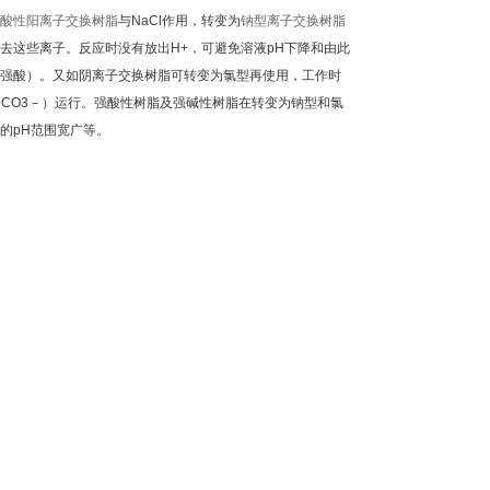
酸性阳离子交换树脂
与NaCl作用，转变为
钠型离子交换树脂
去这些离子。反应时没有放出H+，可避免溶液pH下降和由此
强酸）。又如阴离子交换树脂可转变为氯型再使用，工作时
HCO3－）运行。强酸性树脂及强碱性树脂在转变为钠型和氯
的pH范围宽广等。