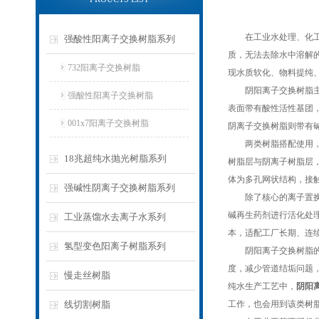
在工业水处理、化工提
强酸性阳离子交换树脂系列
质，无法去除水中溶解
732阳离子交换树脂
现水质软化、物料提纯
阴阳离子交换树脂主要
强酸性阳离子交换树脂
表面带有酸性活性基团
001x7阳离子交换树脂
阴离子交换树脂则带有
两类树脂搭配使用，可
18兆超纯水抛光树脂系列
树脂层与阴离子树脂层
体为多孔网状结构，接
强碱性阴离子交换树脂系列
除了核心的离子置换能
碱再生药剂进行活化处
工业蒸馏水去离子水系列
本，适配工厂长期、连
氢型变色阳离子树脂系列
阴阳离子交换树脂的应
度，减少管道结垢问题
慢走丝树脂
纯水生产工艺中，
阴阳
线切割树脂
工作，也会用到该类树