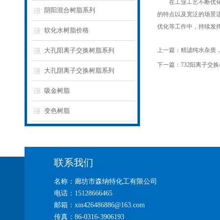
在工业工艺不断优化的
阴阳混合树脂系列
的特点以及宽泛的场景
优化等工作中，持续发
软化水树脂价格
大孔阳离子交换树脂系列
上一篇：
精滤纯水杂质
下一篇：
732阳离子交
大孔阴离子交换树脂系列
吸金树脂
变色树脂
联系我们
名称：廊坊市森纳特化工有限公司
电话：15128666465
邮箱：xin426486886@163.com
传真：86-0316-3906193