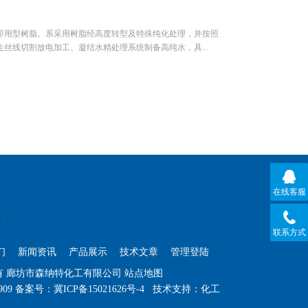
即用型树脂。系采用树脂经高度转型及特殊纯化处理，并按照
丝线切割放电加工、凝结水精处理系统制备高纯水，具...
在线客服
联系方式
们
新闻资讯
产品展示
技术文章
管理登陆
权所有 廊坊市森纳特化工有限公司
站点地图
909
备案号：冀ICP备15021626号-4
技术支持：
化工