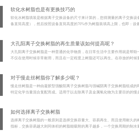
软化水树脂也是有更换技巧的
软化水树脂填装是根据离子交换设备的尺寸来计算的，您得测量的离子交换设
备直筒高度），然后按照设备直筒高度的70%作为树脂装填高上限，也即：设备直筒
大孔阳离子交换树脂的再生质量该如何提高呢？
大孔阳离子交换树脂是一种普通的化学物质，在日常生活中主要作用就是帮助
不仅在使用时候非常耐用，而且在一定程度上树脂还可以再生。在存放的时候要
对于慢走丝树脂你了解多少呢？
慢走丝树脂是一种由凝胶型强酸阳离子交换树脂与强碱阴离子交换树脂组成的
特定化学当量混合复配而成。适用于以去除离子及金属氧化物为主要目的的慢走
如何选择离子交换树脂
选择离子交换树脂的一般原则是选择交换容量大、容易再生、而且使用耐久的树
指标，交换容易越大则同体积的树脂能吸附的离子越多，一个交换周期的制水量