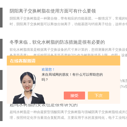
阴阳离子交换树脂在使用方面可有什么要领
阴阳离子交换树脂是一种聚合物，带有相应的功能基团。一般情况下，常规的
时，阴阳离子交换树脂可以释放出钠离子，功能基团与钙镁离子结合，这样水中
冬季来临，软化水树脂的防冻措施是很有必要的
软化水树脂填装是根据离子交换设备的尺寸来计算的，您得测量的离子交换设
备直筒高度），然后按照设备直筒高度的70%作为树脂装填高上限，也即：设备直筒
欢迎您！
氢电导变色树脂须经过以下方式处理方可使用
来自局域网的朋友！有什么可以帮助您的
吗？
氢电导变色树脂是一种负载有指示剂的强酸性阳离子交换树脂，出厂型式为氢
离子型式的变化而呈现明显的变色特性。再生型(H型)时为翠绿色，失效型(Na型
超纯水树脂的安装也是很有讲究的
超纯水树脂是一种由凝胶型强酸阳离子交换树脂与强碱阴离子交换树脂组成并
理，按照特定化学当量混合复配而成。主要应用于水的直接纯化，电子工业纯水