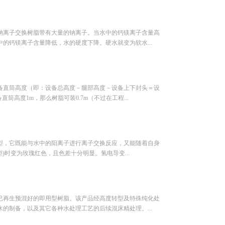
钠离子交换树脂带有大量的钠离子。当水中的钙镁离子含量高
的钙镁离子含量降低，水的硬度下降。硬水就变为软水...
备直筒高度（即：设备总高度－腿部高度－设备上下封头＝设
高度1m，那么树脂可装0.7m（不过在工程...
型，它既能与水中的阳离子进行离子交换反应，又能随着自身
)时变为玫瑰红色，且色差十分明显。氢电导变...
已再生预混好的即用型树脂。该产品经高度转型及特殊纯化处
的制备，以及其它各种水处理工艺的后续混床精处理。...