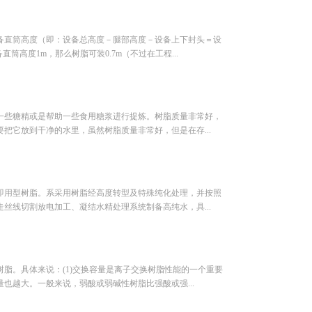
备直筒高度（即：设备总高度－腿部高度－设备上下封头＝设
高度1m，那么树脂可装0.7m（不过在工程...
一些糖精或是帮助一些食用糖浆进行提炼。树脂质量非常好，
把它放到干净的水里，虽然树脂质量非常好，但是在存...
即用型树脂。系采用树脂经高度转型及特殊纯化处理，并按照
丝线切割放电加工、凝结水精处理系统制备高纯水，具...
脂。具体来说：(1)交换容量是离子交换树脂性能的一个重要
也越大。一般来说，弱酸或弱碱性树脂比强酸或强...