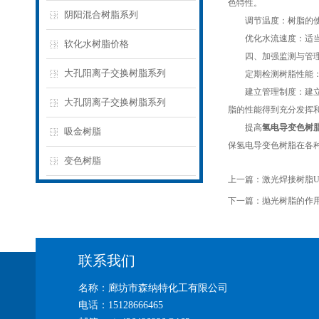
色特性。
阴阳混合树脂系列
调节温度：树脂的使用
优化水流速度：适当调
软化水树脂价格
四、加强监测与管
大孔阳离子交换树脂系列
定期检测树脂性能：定
建立管理制度：建立*
大孔阴离子交换树脂系列
脂的性能得到充分发挥
提高
氢电导变色树
吸金树脂
保氢电导变色树脂在各
变色树脂
上一篇：
激光焊接树脂U
下一篇：
抛光树脂的作
联系我们
名称：廊坊市森纳特化工有限公司
电话：15128666465