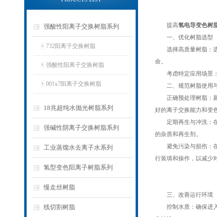
提高
氢电导变色树
强酸性阳离子交换树脂系列
一、优化树脂选型
732阳离子交换树脂
选择高质量树脂：选用颗
命。
强酸性阳离子交换树脂
考虑特定应用场景：根
001x7阳离子交换树脂
二、规范树脂使用与
正确预处理树脂：新购
18兆超纯水抛光树脂系列
好的离子交换能力和变
定期再生与冲洗：在使
强碱性阴离子交换树脂系列
的杂质和再生剂。
避免污染与损伤：在装
工业蒸馏水去离子水系列
行装填和操作，以减少
氢型变色阳离子树脂系列
慢走丝树脂
三、改善运行环境
线切割树脂
控制水质：确保进入树